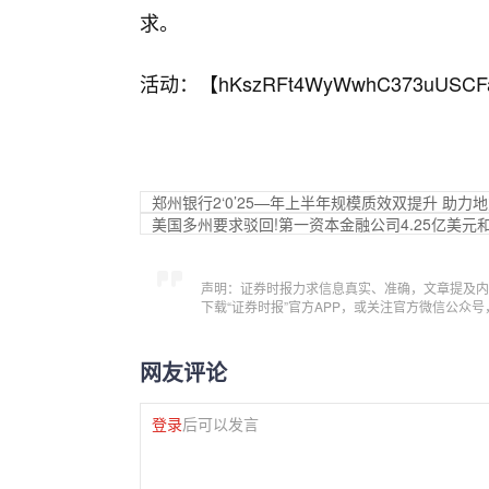
求。
活动：【
hKszRFt4WyWwhC373uUSCF
郑州银行2‘0’25—年上半年规模质效双提升 助力
美国多州要求驳回!第一资本金融公司4.25亿美元
声明：证券时报力求信息真实、准确，文章提及内
下载“证券时报”官方APP，或关注官方微信公众
网友评论
登录
后可以发言