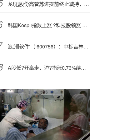
龙!迅股份高管苏进提前终止减持，实际减持7.7万股
韩国Kosp,i指数上涨 ?科技股领涨 投资者关注利率决定
浪;潮软件‘（’600756）：中标吉林省政务服务和数字化建设服务中心采购项目，中标金额为215.00万元
A股低?开高走，沪?指涨0.73%续创十年新高：3952股收涨，锂电大幅走高