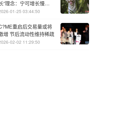
长”理念：宁可增长慢一
点，但要守得久一点
2026-01-25 03:44:50
C?ME重启后交易量或将
激增 节后流动性维持稀疏
2026-02-02 11:29:50