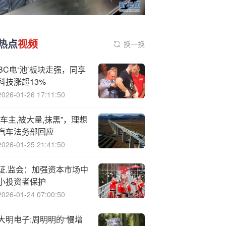
热点
视频
换一换
BC电‘池’板块走强，同享
科技涨超13%
2026-01-26 17:11:50
“车主,被大量,抹黑”，理想
汽车法务部回应
2026-01-25 21:41:50
证.监会：加强资本市场中
小投资者保护
2026-01-24 07:00:50
大明电子:周明明的“慢增