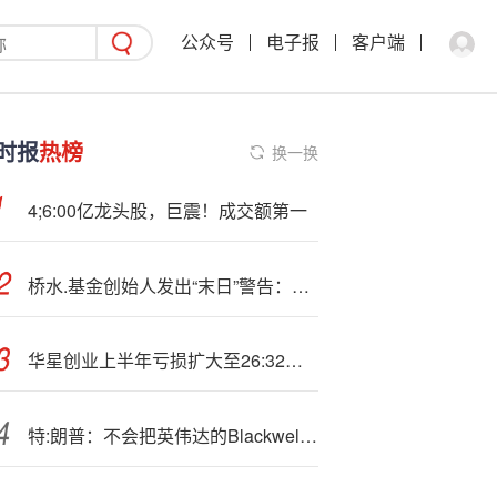
公众号
电子报
客户端
时报
热榜
换一换
4;6:00亿龙头股，巨震！成交额第一
桥水.基金创始人发出“末日”警告：英美“正走向非常、非常黑暗的时期”！
华星创业上半年亏损扩大至26:32万元 经营现金流净额为-3454万元
特:朗普：不会把英伟达的Blackwell芯片给“其他人”